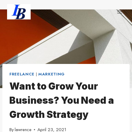
Skip
to
content
FREELANCE
|
MARKETING
Want to Grow Your
Business? You Need a
Growth Strategy
By
lawrence
April 23, 2021