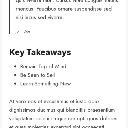
quis viverra nibh. Cursus vitae congue mauris
rhoncus. Faucibus ornare suspendisse sed
nisi lacus sed viverra.
John Doe
Key Takeaways
Remain Top of Mind
Be Seen to Sell
Learn Something New
At vero eos et accusamus et iusto odio
dignissimos ducimus qui blanditiis praesentium
voluptatum deleniti atque corrupti quos dolores
et quas molestias excepturi sint occaecati