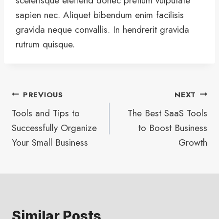
scelerisque eleifend donec pretium vulputate
sapien nec. Aliquet bibendum enim facilisis
gravida neque convallis. In hendrerit gravida
rutrum quisque.
Post
PREVIOUS
NEXT
Tools and Tips to
The Best SaaS Tools
navigation
Successfully Organize
to Boost Business
Your Small Business
Growth
Similar Posts